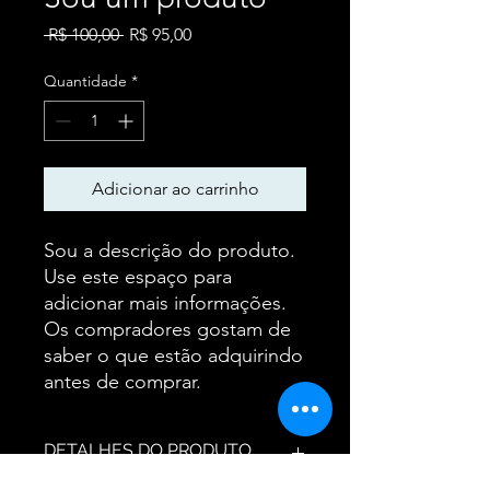
Preço
Preço
 R$ 100,00 
R$ 95,00
normal
promocional
Quantidade
*
Adicionar ao carrinho
Sou a descrição do produto. 
Use este espaço para 
adicionar mais informações. 
Os compradores gostam de 
saber o que estão adquirindo 
antes de comprar.
DETALHES DO PRODUTO