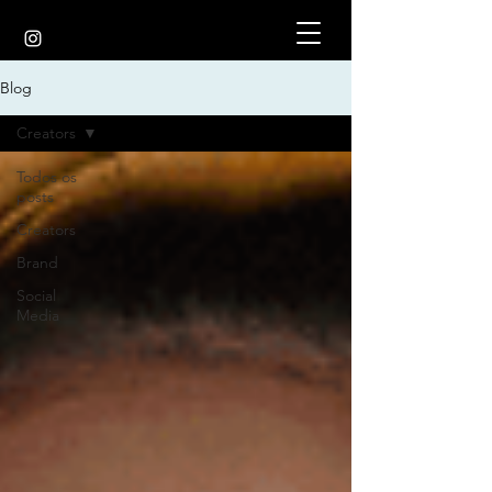
Blog
Creators
Todos os
posts
Creators
Brand
Social
Media